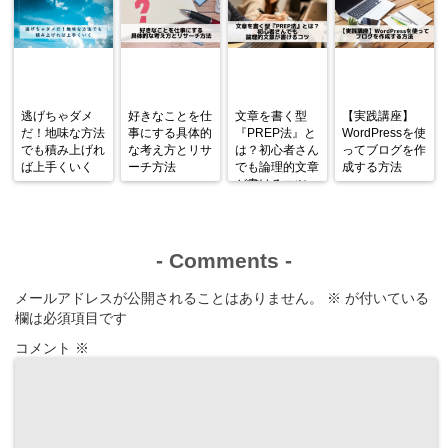
逃げちゃダメ
好きなことを仕
文章を書く型
【実践講座】
だ！地味な方法
事にする具体的
『PREP法』と
WordPressを使
でも積み上げれ
な考え方とリサ
は？初心者さん
ってブログを作
ば上手くいく
ーチ方法
でも論理的文章
成する方法
が書けるコツ
-
Comments
-
メールアドレスが公開されることはありません。
※
が付いている
欄は必須項目です
コメント
※