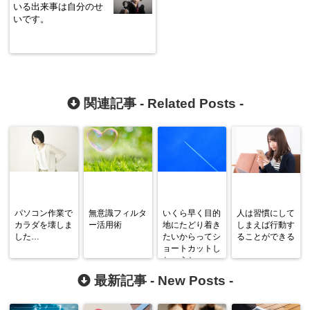
いる出来事は自分のせ
いです。
関連記事 -
Related Posts
-
パソコン作業で
無意識フィルタ
いくら早く目的
人は習慣にして
カラダを壊しま
ー活用術
地にたどり着き
しまえば行動す
した…
たいからってシ
ることができる
ョートカットし
ちゃうと…
最新記事 -
New Posts
-