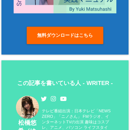
無料ダウンロードはこちら
この記事を書いている人 -
WRITER
-
テレビ番組出演：日本テレビ「NEWS
ZERO」「ニノさん」 FMラジオ、イ
松橋悠
ンターネットTVの出演 趣味はコスプ
レ、アニメ、パソコン ライフスタイ