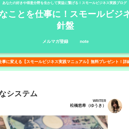
あなたの好きや得意分野を生かして実益に繋げる！スモールビジネス実践ブログ
なことを仕事に！スモールビジ
針盤
メルマガ登録
note
仕事に変える【スモールビジネス実践マニュアル】無料プレゼント！詳
なシステム
WRITER
松橋悠希（ゆうき）