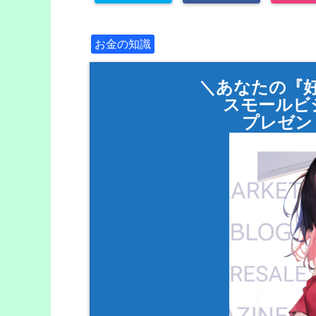
お金の知識
＼あなたの『
スモールビ
プレゼン